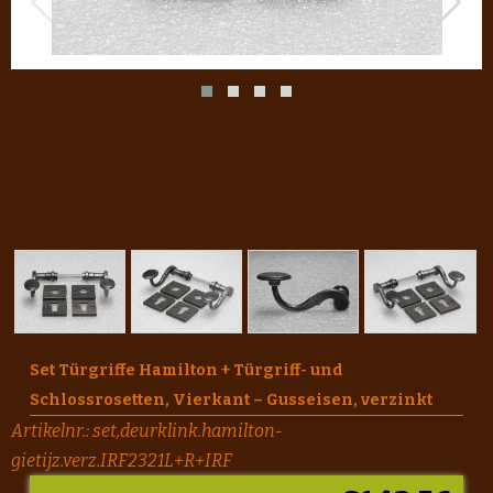
Set Türgriffe Hamilton + Türgriff- und
Schlossrosetten, Vierkant – Gusseisen, verzinkt
Artikelnr.:
set,deurklink.hamilton-
gietijz.verz.IRF2321L+R+IRF