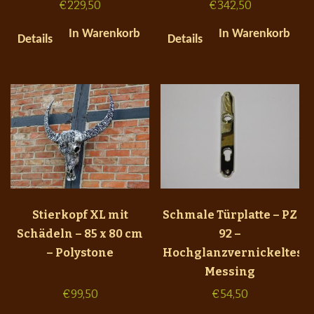
€
229,50
€
342,50
In Warenkorb
In Warenkorb
Details
Details
Stierkopf XL mit
Schmale Türplatte – PZ
Schädeln – 85 x 80 cm
92 –
– Polystone
Hochglanzvernickeltes
Messing
€
99,50
€
54,50