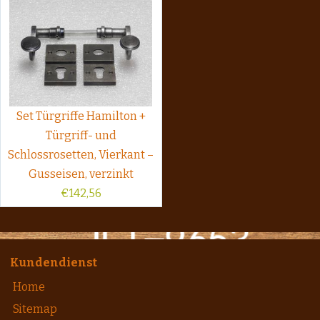
Set Türgriffe Hamilton +
Türgriff- und
Schlossrosetten, Vierkant –
Gusseisen, verzinkt
€
142,56
Kundendienst
Home
Sitemap