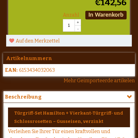
€
142,56
Anzahl
In Warenkorb
+
-
Auf den Merkzettel
Artikelnummern
EAN:
6153434032063
Mehr Geimporteerde artikelen
Beschreibung
Türgriff-Set Hamilton + Vierkant-Türgriff- und
Schlossrosetten – Gusseisen, verzinkt
Verleihen Sie Ihrer Tür einen kraftvollen und