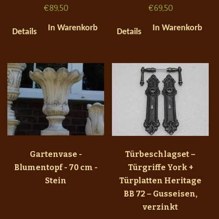
€
89,50
€
69,50
In Warenkorb
In Warenkorb
Details
Details
Gartenvase -
Türbeschlagset –
Blumentopf - 70 cm -
Türgriffe York +
Stein
Türplatten Heritage
BB 72 – Gusseisen,
verzinkt