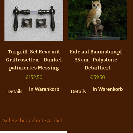
Türgriff-Set Revo mit
Eule auf Baumstumpf -
Griffrosetten – Dunkel
35 cm - Polystone -
patiniertes Messing
Detailliert
€
152,50
€
59,50
In Warenkorb
In Warenkorb
Details
Details
Zuletzt betrachtete Artikel