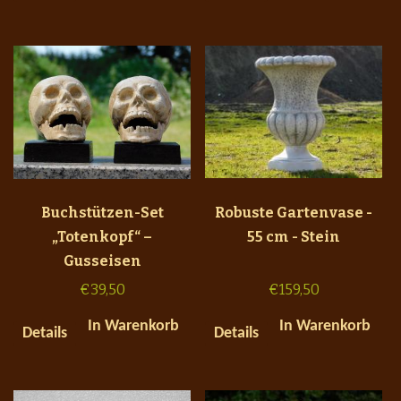
Buchstützen-Set
Robuste Gartenvase -
„Totenkopf“ –
55 cm - Stein
Gusseisen
€
39,50
€
159,50
In Warenkorb
In Warenkorb
Details
Details