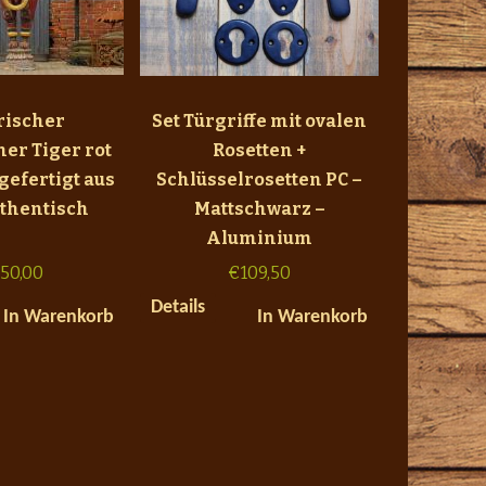
rischer
Set Türgriffe mit ovalen
her Tiger rot
Rosetten +
gefertigt aus
Schlüsselrosetten PC –
uthentisch
Mattschwarz –
Aluminium
950,00
€
109,50
Details
In Warenkorb
In Warenkorb