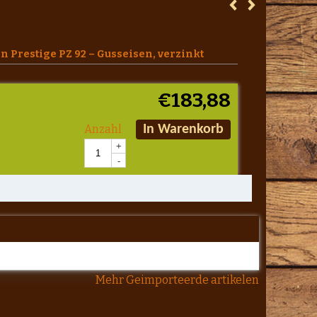
en Prestige PZ 92 – Gusseisen, verzinkt
€
183,88
Anzahl
In Warenkorb
+
-
Mehr Geimporteerde artikelen