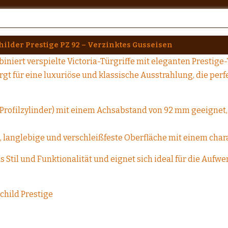
childer Prestige PZ 92 – Verzinktes Gusseisen
iniert verspielte Victoria-Türgriffe mit eleganten Prestig
rgt für eine luxuriöse und klassische Ausstrahlung, die perf
r (Profilzylinder) mit einem Achsabstand von 92 mm geeigne
, langlebige und verschleißfeste Oberfläche mit einem chara
s Stil und Funktionalität und eignet sich ideal für die Aufw
schild Prestige