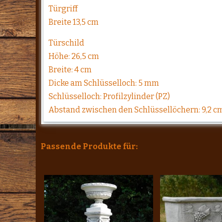
Türgriff
Breite 13,5 cm
Türschild
Höhe: 26,5 cm
Breite: 4 cm
Dicke am Schlüsselloch: 5 mm
Schlüsselloch: Profilzylinder (PZ)
Abstand zwischen den Schlüssellöchern: 9,2 c
Passende Produkte für: