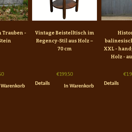
 Trauben -
Vintage Beistelltisch im
Histo
Stein
Regency-Stil aus Holz –
balinesisc
70 cm
XXL - hand
Holz - a
50
€
199,50
€
1.
Details
Details
 Warenkorb
In Warenkorb