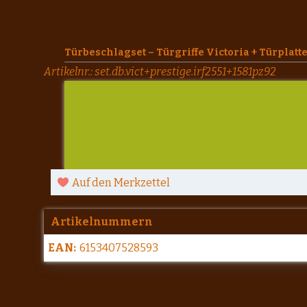
Türbeschlagset – Türgriffe Victoria + Türplatt
Artikelnr.:
set.db.vict+prestige.irf2551+1581pz92
Auf den Merkzettel
Artikelnummern
EAN:
6153407528593