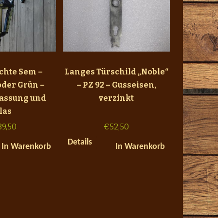
chte Sem –
Langes Türschild „Noble“
oder Grün –
– PZ 92 – Gusseisen,
assung und
verzinkt
las
89,50
€
52,50
Details
In Warenkorb
In Warenkorb