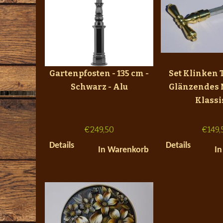
Gartenpfosten - 135 cm -
Set Klinken 
Schwarz - Alu
Glänzendes 
Klassi
€
249,50
€
149,
Details
Details
In Warenkorb
In