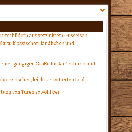
e-Türschildern aus verzinktem Gusseisen.
ekt zu klassischen, ländlichen und
t, einer gängigen Größe für Außentüren und
kteristischen, leicht verwitterten Look.
ertung von Türen sowohl bei