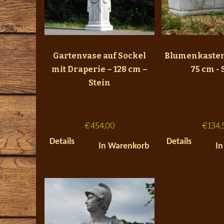
Gartenvase auf Sockel
Blumenkasten
mit Draperie – 128 cm –
75 cm - 
Stein
€
454,00
€
134,
Details
Details
In Warenkorb
In