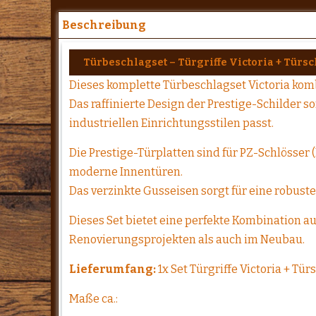
Beschreibung
Türbeschlagset – Türgriffe Victoria + Türs
Dieses komplette Türbeschlagset Victoria komb
Das raffinierte Design der Prestige-Schilder so
industriellen Einrichtungsstilen passt.
Die Prestige-Türplatten sind für PZ-Schlösse
moderne Innentüren.
Das verzinkte Gusseisen sorgt für eine robuste
Dieses Set bietet eine perfekte Kombination au
Renovierungsprojekten als auch im Neubau.
Lieferumfang:
1x Set Türgriffe Victoria + Tür
Maße ca.: