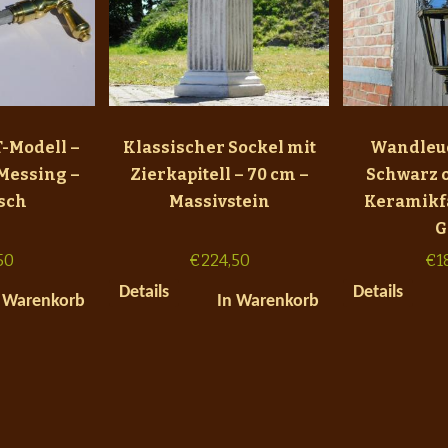
T-Modell –
Klassischer Sockel mit
Wandleu
Messing –
Zierkapitell – 70 cm –
Schwarz 
sch
Massivstein
Keramikf
G
50
€
224,50
€
1
Details
Details
 Warenkorb
In Warenkorb