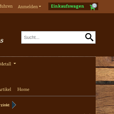
0
fuhren
Einkaufswagen
Anmelden
Metall
rtikel
Home
rzinkt