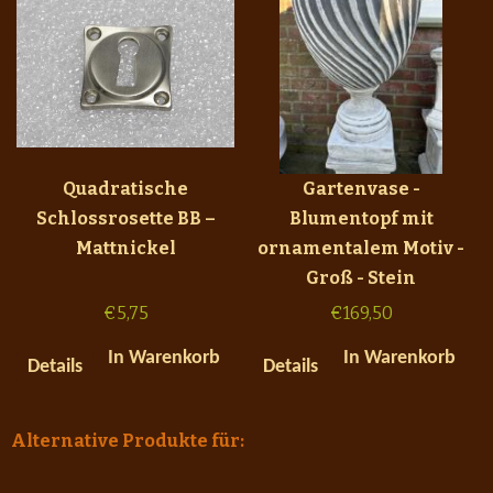
Quadratische
Gartenvase -
Schlossrosette BB –
Blumentopf mit
Mattnickel
ornamentalem Motiv -
Groß - Stein
€
5,75
€
169,50
In Warenkorb
In Warenkorb
Details
Details
Alternative Produkte für: