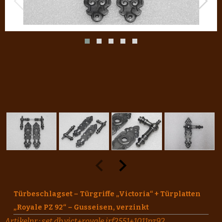
Türbeschlagset – Türgriffe „Victoria“ + Türplatten
„Royale PZ 92“ – Gusseisen, verzinkt
Artikelnr.:
set.db.vict+royale.irf2551+1011pz92