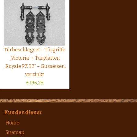
Türbeschlagset – Türgriffe
„Victoria“ + Türplatten
„Royale PZ 92“ – Gusseisen,
verzinkt
€
196,28
Kundendienst
Home
Sitemap