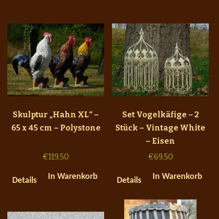
Skulptur „Hahn XL“ –
Set Vogelkäfige – 2
65 x 45 cm – Polystone
Stück – Vintage White
– Eisen
€
119,50
€
69,50
In Warenkorb
In Warenkorb
Details
Details