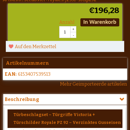
€
196,28
Anzahl
In Warenkorb
+
-
Auf den Merkzettel
Artikelnummern
EAN:
6153407539513
Mehr Geimporteerde artikelen
Beschreibung
Türbeschlagset – Türgriffe Victoria +
Türschilder Royale PZ 92 – Verzinktes Gusseisen