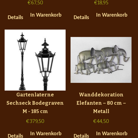
€
67,50
€
18,95
In Warenkorb
In Warenkorb
Details
Details
Gartenlaterne
Wanddekoration
Sechseck Bodegraven
Elefanten – 80 cm –
M - 185 cm
Metall
€
379,50
€
44,50
In Warenkorb
In Warenkorb
Details
Details