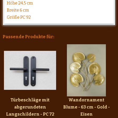
Höhe 24,5 cm
Breite 6 cm
Größe PC 92
Passende Produkte für:
Türbeschläge mit
Wandornament
abgerundeten
Blume - 63 cm - Gold -
Langschildern - PC 72
Eisen