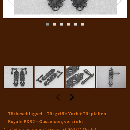
Türbeschlagset – Türgriffe York + Türplatten
Royale PZ 92 – Gusseisen, verzinkt
Artikelnr.:
set.db.york+royal.irf2571+1011pz92