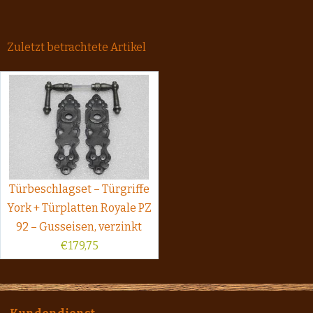
Zuletzt betrachtete Artikel
Türbeschlagset – Türgriffe
York + Türplatten Royale PZ
92 – Gusseisen, verzinkt
€
179,75