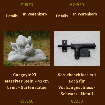
€
119,50
€
249,50
In Warenkorb
In Warenkorb
Details
Details
Gargoyle XL –
Schiebeschloss mit
Massiver Stein – 42 cm
Loch für
breit – Gartenstatue
Vorhängeschloss -
Schwarz - Metall
€
139,50
€
22,50