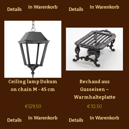
In Warenkorb
In Warenkorb
Details
Details
Ceiling lamp Dokum
Rechaud aus
on chain M - 45 cm
Gusseisen –
Warmhalteplatte
€
129,50
€
32,50
In Warenkorb
In Warenkorb
Details
Details