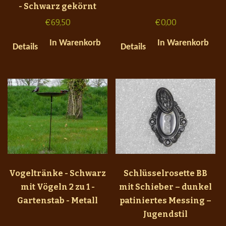
- Schwarz gekörnt
€
69,50
€
0,00
In Warenkorb
In Warenkorb
Details
Details
Vogeltränke - Schwarz
Schlüsselrosette BB
mit Vögeln 2 zu 1 -
mit Schieber – dunkel
Gartenstab - Metall
patiniertes Messing –
Jugendstil