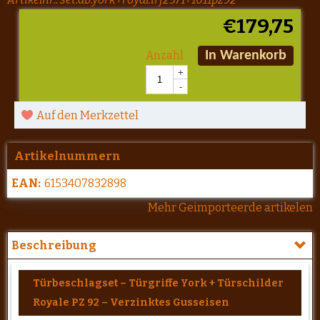
€
179,75
Anzahl
In Warenkorb
+
-
Auf den Merkzettel
Artikelnummern
EAN:
6153407832898
Mehr Geimporteerde artikelen
Beschreibung
Türbeschlagset – Türgriffe York + Türschilder
Royale PZ 92 – Verzinktes Gusseisen