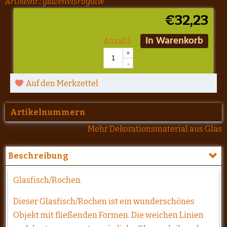
Artikelnr.:
glazenvisrogatw
€
32,23
Anzahl
In Warenkorb
+
-
Auf den Merkzettel
Artikelnummern
Mehr Dekorationsmaterial aus Glas
Beschreibung
Glasfisch/Rochen.
Dieser Glasfisch/Rochen ist ein wunderschönes
Objekt mit fließenden Formen. Die weichen Linien