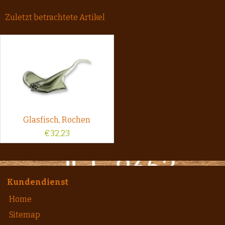
Zuletzt betrachtete Artikel
Glasfisch, Rochen
€
32,23
Kundendienst
Home
Sitemap