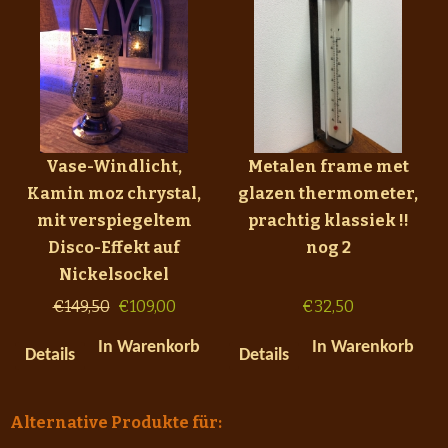
Vase-Windlicht,
Metalen frame met
Kamin moz chrystal,
glazen thermometer,
mit verspiegeltem
prachtig klassiek !!
Disco-Effekt auf
nog 2
Nickelsockel
€
149,50
€
109,00
€
32,50
In Warenkorb
In Warenkorb
Details
Details
Alternative Produkte für: