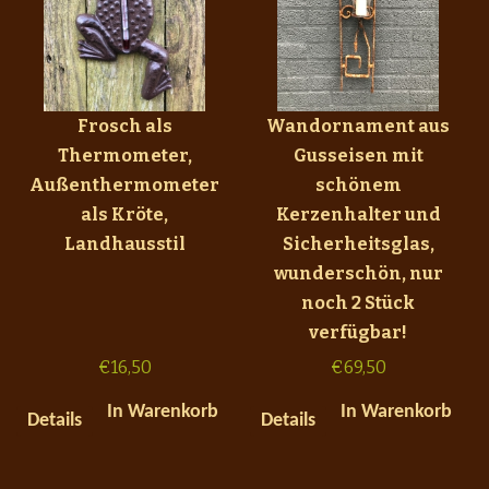
Frosch als
Wandornament aus
Thermometer,
Gusseisen mit
Außenthermometer
schönem
als Kröte,
Kerzenhalter und
Landhausstil
Sicherheitsglas,
wunderschön, nur
noch 2 Stück
verfügbar!
€
16,50
€
69,50
In Warenkorb
In Warenkorb
Details
Details