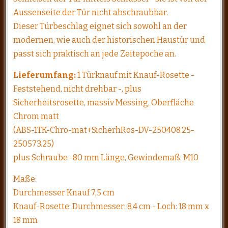
Aussenseite der Tür nicht abschraubbar.
Dieser Türbeschlag eignet sich sowohl an der
modernen, wie auch der historischen Haustür und
passt sich praktisch an jede Zeitepoche an.
Lieferumfang:
1 Türknauf mit Knauf-Rosette -
Feststehend, nicht drehbar -, plus
Sicherheitsrosette, massiv Messing, Oberfläche
Chrom matt
(ABS-1TK-Chro-mat+SicherhRos-DV-250408.25-
250573.25)
plus Schraube -80 mm Länge, Gewindemaß: M10
Maße:
Durchmesser Knauf 7,5 cm
Knauf-Rosette: Durchmesser: 8,4 cm - Loch: 18 mm x
18 mm