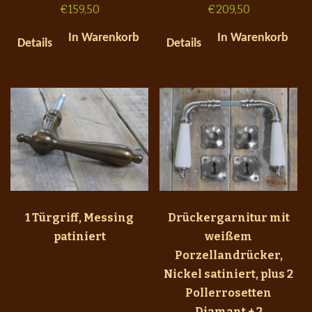
€
159,50
€
209,50
In Warenkorb
In Warenkorb
Details
Details
1 Türgriff, Messing
Drückergarnitur mit
patiniert
weißem
Porzellandrücker,
Nickel satiniert, plus 2
Pollerrosetten
Diamant + 2