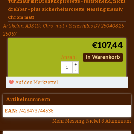
Türknauf mit Drehknopfrosette - feststehend, nicht
drehbar - plus Sicherheitsrosette, Messing massiv,
Chrom matt
Artikelnr.:
ABS 1tk-Chro-mat + SicherhRos DV 250.408,25-
250.57
€
107,44
Anzahl
In Warenkorb
+
-
Auf den Merkzettel
Artikelnummern
EAN:
7428473744536
Mehr Messing, Nickel & Aluminium