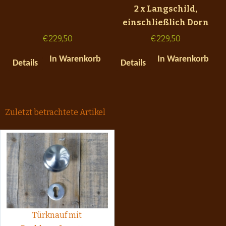
2 x Langschild,
einschließlich Dorn
€
229,50
€
229,50
In Warenkorb
In Warenkorb
Details
Details
Zuletzt betrachtete Artikel
Türknauf mit