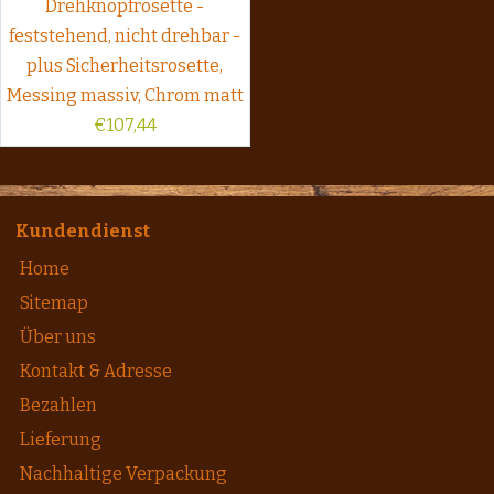
Drehknopfrosette -
feststehend, nicht drehbar -
plus Sicherheitsrosette,
Messing massiv, Chrom matt
€
107,44
Kundendienst
Home
Sitemap
Über uns
Kontakt & Adresse
Bezahlen
Lieferung
Nachhaltige Verpackung