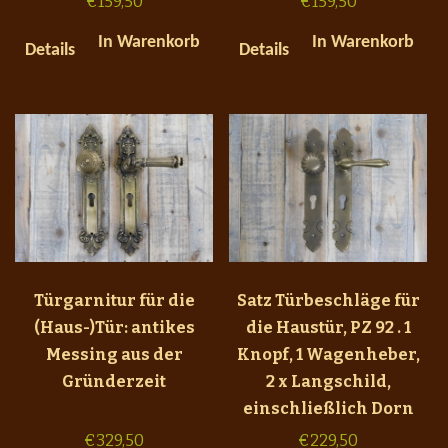
€
159,50
€
159,50
In Warenkorb
In Warenkorb
Details
Details
Türgarnitur für die
Satz Türbeschläge für
(Haus-)Tür: antikes
die Haustür, PZ 92 . 1
Messing aus der
Knopf, 1 Wagenheber,
Gründerzeit
2 x Langschild,
einschließlich Dorn
€
329,50
€
229,50