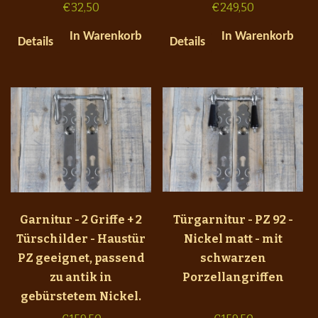
€
32,50
€
249,50
In Warenkorb
In Warenkorb
Details
Details
Garnitur - 2 Griffe + 2
Türgarnitur - PZ 92 -
Türschilder - Haustür
Nickel matt - mit
PZ geeignet, passend
schwarzen
zu antik in
Porzellangriffen
gebürstetem Nickel.