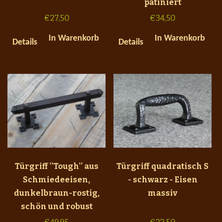
patiniert
€
27,50
€
34,50
In Warenkorb
In Warenkorb
Details
Details
Türgriff ''Tough'' aus
Türgriff quadratisch S
Schmiedeeisen,
- schwarz - Eisen
dunkelbraun-rostig,
massiv
schön und robust