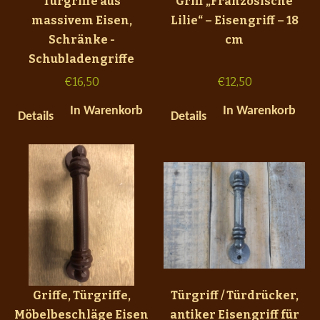
Türgriffe aus
Griff „Französische
massivem Eisen,
Lilie“ – Eisengriff – 18
Schränke -
cm
Schubladengriffe
€
16,50
€
12,50
In Warenkorb
In Warenkorb
Details
Details
Griffe, Türgriffe,
Türgriff / Türdrücker,
Möbelbeschläge Eisen
antiker Eisengriff für