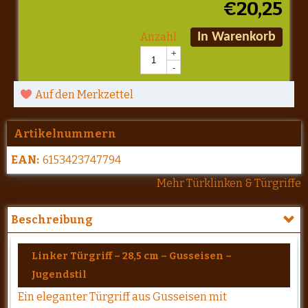
€
20,25
Anzahl
In Warenkorb
+
-
Auf den Merkzettel
Artikelnummern
EAN:
6153423747794
Mehr Türklinken & Türgriffe
Beschreibung
Linker Türgriff – 28,5 cm – Gusseisen –
Jugendstil
Ein eleganter Türgriff aus Gusseisen mit