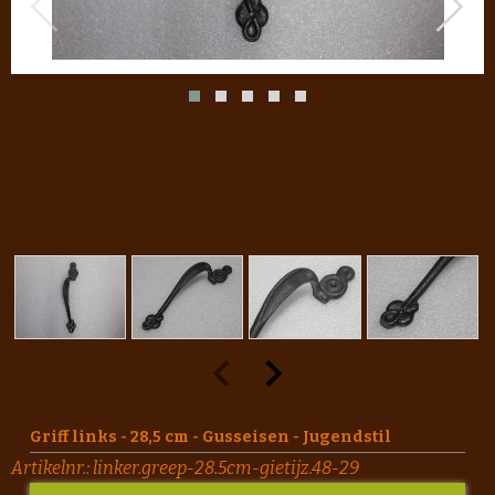
Griff links - 28,5 cm - Gusseisen - Jugendstil
Artikelnr.:
linker.greep-28.5cm-gietijz.48-29