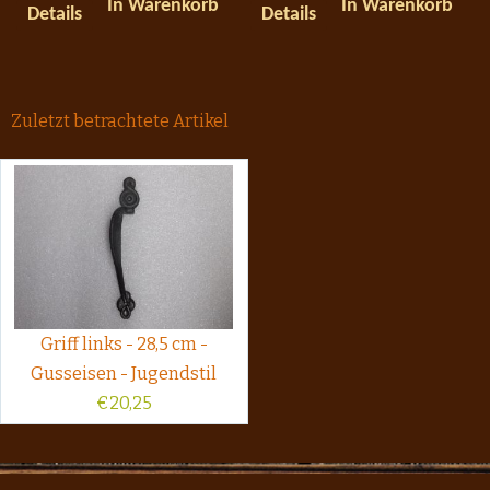
In Warenkorb
In Warenkorb
Details
Details
Zuletzt betrachtete Artikel
Griff links - 28,5 cm -
Gusseisen - Jugendstil
€
20,25