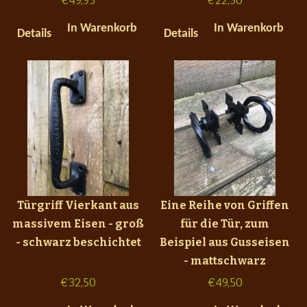
€
49,95
€
22,50
In Warenkorb
In Warenkorb
Details
Details
Türgriff Vierkant aus
Eine Reihe von Griffen
massivem Eisen - groß
für die Tür, zum
- schwarz beschichtet
Beispiel aus Gusseisen
- mattschwarz
€
32,50
€
49,50