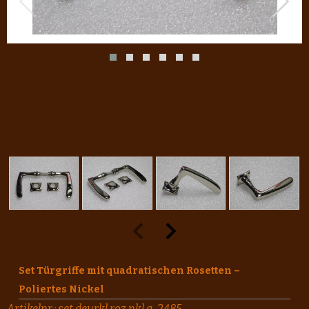
Set Türgriffe mit quadratischen Rosetten –
Poliertes Nickel
Artikelnr.:
set.deurkl.roz.nkl.a-2485