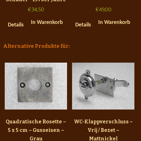
€
34,50
€
49,00
In Warenkorb
In Warenkorb
Details
Details
Alternative Produkte für:
Quadratische Rosette –
WC-Klappverschluss –
5 x 5 cm – Gusseisen –
Vrij / Bezet –
Grau
Mattnickel