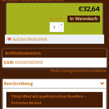
€
32,64
Anzahl
In Warenkorb
+
-
Auf den Merkzettel
Artikelnummern
EAN:
6153425423450
Mehr Geimporteerde artikelen
Beschreibung
Türgriffset mit quadratischen Rosetten –
Poliertes Nickel