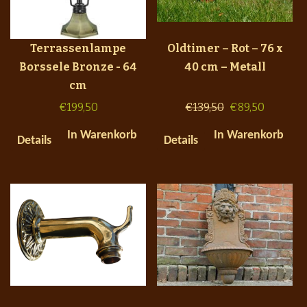
Terrassenlampe
Oldtimer – Rot – 76 x
Borssele Bronze - 64
40 cm – Metall
cm
€
199,50
€
139,50
€
89,50
In Warenkorb
In Warenkorb
Details
Details