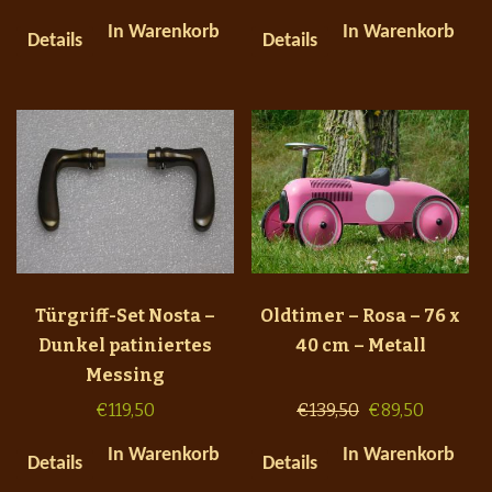
In Warenkorb
In Warenkorb
Details
Details
Türgriff-Set Nosta –
Oldtimer – Rosa – 76 x
Dunkel patiniertes
40 cm – Metall
Messing
€
119,50
€
139,50
€
89,50
In Warenkorb
In Warenkorb
Details
Details