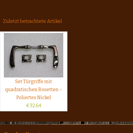
Zuletzt betrachtete Artikel
Set Türgriffe mit
quadratischen Rosetten –
Poliertes Nickel
€
32,64